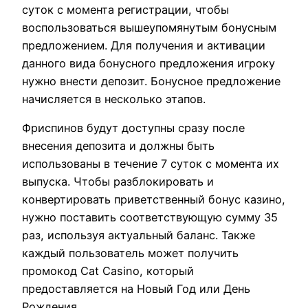
суток с момента регистрации, чтобы
воспользоваться вышеупомянутым бонусным
предложением. Для получения и активации
данного вида бонусного предложения игроку
нужно внести депозит. Бонусное предложение
начисляется в несколько этапов.
Фриспинов будут доступны сразу после
внесения депозита и должны быть
использованы в течение 7 суток с момента их
выпуска. Чтобы разблокировать и
конвертировать приветственный бонус казино,
нужно поставить соответствующую сумму 35
раз, используя актуальный баланс. Также
каждый пользователь может получить
промокод Cat Casino, который
предоставляется на Новый Год или День
Рождения.