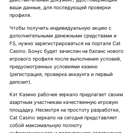
ваши данные, для последующей проверки
профиля.
Чтобы получить индивидуальную акцию с
дополнительными денежными средствами и
FS, нужно зарегистрироваться на портале Cat
Casino. Бонус будет зачислен на баланс нового
игрового профиля после выполнения условий,
предусмотренных условиями казино
(регистрация, проверка аккаунта и первый
депозит).
Кэт Казино рабочее зеркало предлагает своим
азартным участникам качественную игровую
площадку. Несмотря на простоту разработки,
Cat Casino зеркало на сегодня представляет
собой максимальную полноту
информационного и поясняющего содержания.