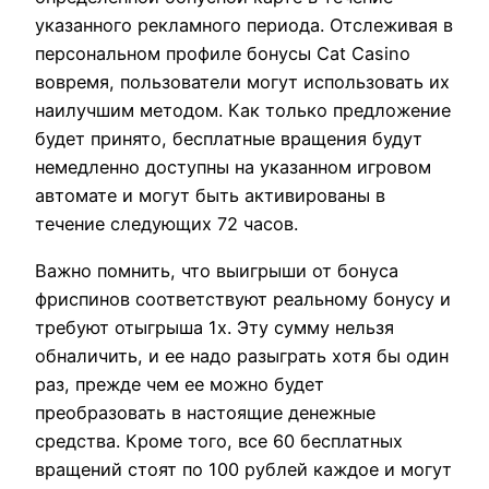
указанного рекламного периода. Отслеживая в
персональном профиле бонусы Cat Casino
вовремя, пользователи могут использовать их
наилучшим методом. Как только предложение
будет принято, бесплатные вращения будут
немедленно доступны на указанном игровом
автомате и могут быть активированы в
течение следующих 72 часов.
Важно помнить, что выигрыши от бонуса
фриспинов соответствуют реальному бонусу и
требуют отыгрыша 1x. Эту сумму нельзя
обналичить, и ее надо разыграть хотя бы один
раз, прежде чем ее можно будет
преобразовать в настоящие денежные
средства. Кроме того, все 60 бесплатных
вращений стоят по 100 рублей каждое и могут