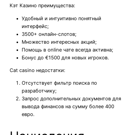
Кэт Казино преимущества:
Удобный и интуитивно понятный
интерфейс;
3500+ онлайн-слотов;
Множество интересных акций;
Помощь в online чате всегда активна;
Бонус до €1500 для новых игроков.
Cat casino недостатки:
Отсутствует фильтр поиска по
разработчику;
Запрос дополнительных документов для
вывода финансов на сумму более 400
евро.