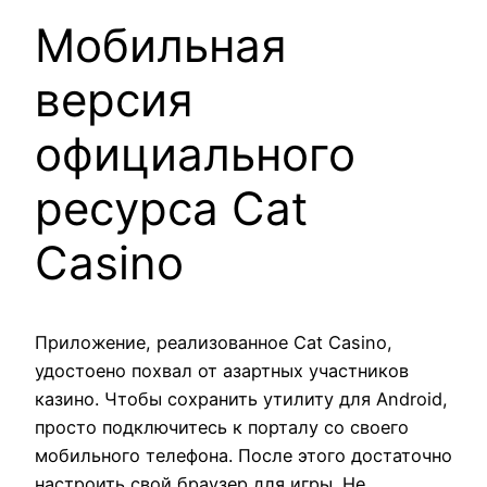
Мобильная
версия
официального
ресурса Cat
Casino
Приложение, реализованное Cat Casino,
удостоено похвал от азартных участников
казино. Чтобы сохранить утилиту для Android,
просто подключитесь к порталу со своего
мобильного телефона. После этого достаточно
настроить свой браузер для игры. Не