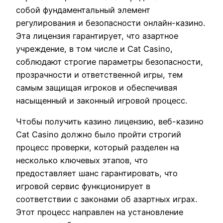
собой фундаментальный элемент
регулирования и безопасности онлайн-казино.
Эта лицензия гарантирует, что азартное
учреждение, в том числе и Cat Casino,
соблюдают строгие параметры безопасности,
прозрачности и ответственной игры, тем
самым защищая игроков и обеспечивая
насыщенный и законный игровой процесс.
Чтобы получить казино лицензию, веб-казино
Cat Casino должно было пройти строгий
процесс проверки, который разделен на
несколько ключевых этапов, что
предоставляет шанс гарантировать, что
игровой сервис функционирует в
соответствии с законами об азартных играх.
Этот процесс направлен на установление