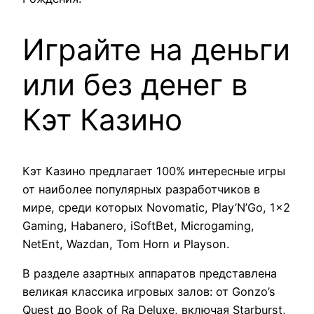
Играйте на деньги
или без денег в
Кэт Казино
Кэт Казино предлагает 100% интересные игры
от наиболее популярных разработчиков в
мире, среди которых Novomatic, Play’N’Go, 1×2
Gaming, Habanero, iSoftBet, Microgaming,
NetEnt, Wazdan, Tom Horn и Playson.
В разделе азартных аппаратов представлена
великая классика игровых залов: от Gonzo’s
Quest до Book of Ra Deluxe, включая Starburst,