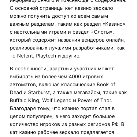
С основной страницы кет казино зеркало
можно получить доступ ко всем самым
важным разделам, таким как раздел «Казино»
с настольными играми и раздел «Слоты»,
который содержит названия вендеров онлайн,
реализованных лучшими разработчиками, как-
то Netent, Playtech и другие.
В особенности, азартный участник может
выбирать из более чем 4000 игровых
автоматов, включая классические Book of
Dead и Starburst, а также мегавайсы, такие как
Buffalo King, Wolf Legend и Power of Thor.
Благодаря тому, что казино портал стал в
целом популярен, в него заходит большое
количество игроков из разных регионов РФ. В
кэт казино рабочее зеркало предлагается