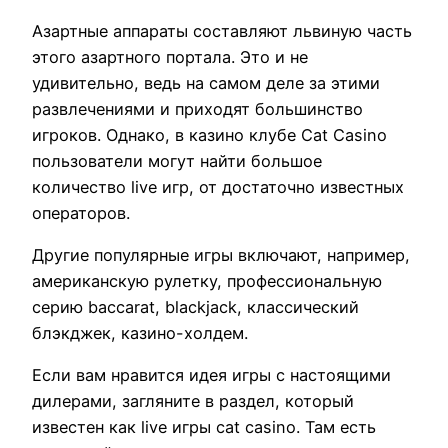
Азартные аппараты составляют львиную часть
этого азартного портала. Это и не
удивительно, ведь на самом деле за этими
развлечениями и приходят большинство
игроков. Однако, в казино клубе Cat Casino
пользователи могут найти большое
количество live игр, от достаточно известных
операторов.
Другие популярные игры включают, например,
американскую рулетку, профессиональную
серию baccarat, blackjack, классический
блэкджек, казино-холдем.
Если вам нравится идея игры с настоящими
дилерами, загляните в раздел, который
известен как live игры cat casino. Там есть