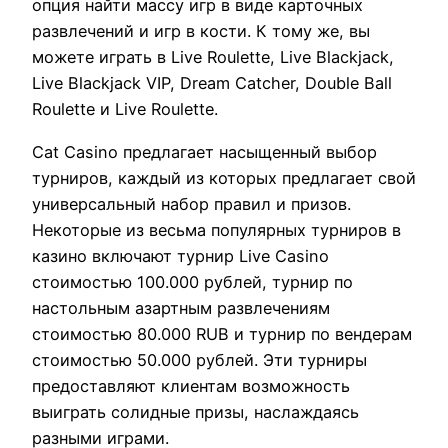
опция найти массу игр в виде карточных
развлечений и игр в кости. К тому же, вы
можете играть в Live Roulette, Live Blackjack,
Live Blackjack VIP, Dream Catcher, Double Ball
Roulette и Live Roulette.
Cat Casino предлагает насыщенный выбор
турниров, каждый из которых предлагает свой
универсальный набор правил и призов.
Некоторые из весьма популярных турниров в
казино включают турнир Live Casino
стоимостью 100.000 рублей, турнир по
настольным азартным развлечениям
стоимостью 80.000 RUB и турнир по вендерам
стоимостью 50.000 рублей. Эти турниры
предоставляют клиентам возможность
выиграть солидные призы, наслаждаясь
разными играми.