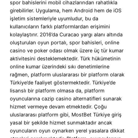
spor bahislerini mobil cihazlarından rahatlıkla
girebilirler. Uygulama, hem Android hem de iOS
işletim sistemleriyle uyumludur, bu da
kullanıcıların farklı platformlardan erişimini
kolaylaştırır. 2016’da Curacao yargı alanı altında
oluşturulan oyun portalı, spor bahisleri, online
casino ve poker odası olmak üzere üç tür kumar
aktivitesini desteklemektedir. Türk hükümetinin
online kumar üzerindeki sıkı denetimlerine
rağmen, platform uluslararası bir platform olarak
Türkiye’de faaliyet göstermektedir. Türkiye’de
lisanslı bir platform olmasa da, platform
oyuncularına cazip casino alternatifleri sunarak
hizmet vermeye devam etmektedir. Çoğu
uluslararası platform gibi, MostBet Türkiye giriş
yasal bir şekilde hizmet sunmaktadır ancak
oyuncuların oyun oynarken yerel yasalara dikkat