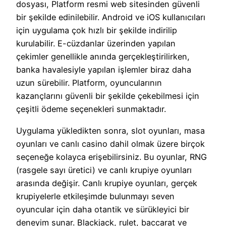
dosyası, Platform resmi web sitesinden güvenli
bir şekilde edinilebilir. Android ve iOS kullanıcıları
için uygulama çok hızlı bir şekilde indirilip
kurulabilir. E-cüzdanlar üzerinden yapılan
çekimler genellikle anında gerçekleştirilirken,
banka havalesiyle yapılan işlemler biraz daha
uzun sürebilir. Platform, oyuncularının
kazançlarını güvenli bir şekilde çekebilmesi için
çeşitli ödeme seçenekleri sunmaktadır.
Uygulama yükledikten sonra, slot oyunları, masa
oyunları ve canlı casino dahil olmak üzere birçok
seçeneğe kolayca erişebilirsiniz. Bu oyunlar, RNG
(rasgele sayı üretici) ve canlı krupiye oyunları
arasında değişir. Canlı krupiye oyunları, gerçek
krupiyelerle etkileşimde bulunmayı seven
oyuncular için daha otantik ve sürükleyici bir
deneyim sunar. Blackjack, rulet, baccarat ve