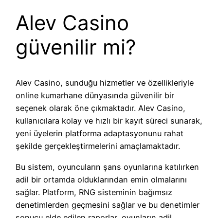
Alev Casino
güvenilir mi?
Alev Casino, sunduğu hizmetler ve özellikleriyle
online kumarhane dünyasında güvenilir bir
seçenek olarak öne çıkmaktadır. Alev Casino,
kullanıcılara kolay ve hızlı bir kayıt süreci sunarak,
yeni üyelerin platforma adaptasyonunu rahat
şekilde gerçekleştirmelerini amaçlamaktadır.
Bu sistem, oyuncuların şans oyunlarına katılırken
adil bir ortamda olduklarından emin olmalarını
sağlar. Platform, RNG sisteminin bağımsız
denetimlerden geçmesini sağlar ve bu denetimler
sonucu elde edilen raporlar, oyunların adil