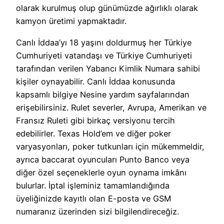
olarak kurulmuş olup günümüzde ağırlıklı olarak
kamyon üretimi yapmaktadır.
Canlı İddaa’yı 18 yaşını doldurmuş her Türkiye
Cumhuriyeti vatandaşı ve Türkiye Cumhuriyeti
tarafından verilen Yabancı Kimlik Numara sahibi
kişiler oynayabilir. Canlı İddaa konusunda
kapsamlı bilgiye Nesine yardım sayfalarından
erişebilirsiniz. Rulet severler, Avrupa, Amerikan ve
Fransız Ruleti gibi birkaç versiyonu tercih
edebilirler. Texas Hold’em ve diğer poker
varyasyonları, poker tutkunları için mükemmeldir,
ayrıca baccarat oyuncuları Punto Banco veya
diğer özel seçeneklerle oyun oynama imkânı
bulurlar. İptal işleminiz tamamlandığında
üyeliğinizde kayıtlı olan E-posta ve GSM
numaranız üzerinden sizi bilgilendireceğiz.