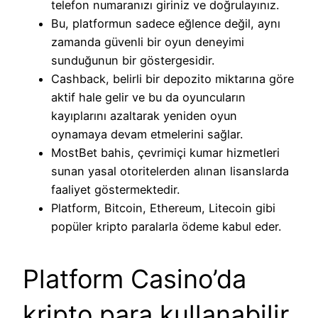
telefon numaranızı giriniz ve doğrulayınız.
Bu, platformun sadece eğlence değil, aynı
zamanda güvenli bir oyun deneyimi
sunduğunun bir göstergesidir.
Cashback, belirli bir depozito miktarına göre
aktif hale gelir ve bu da oyuncuların
kayıplarını azaltarak yeniden oyun
oynamaya devam etmelerini sağlar.
MostBet bahis, çevrimiçi kumar hizmetleri
sunan yasal otoritelerden alınan lisanslarda
faaliyet göstermektedir.
Platform, Bitcoin, Ethereum, Litecoin gibi
popüler kripto paralarla ödeme kabul eder.
Platform Casino’da
kripto para kullanabilir