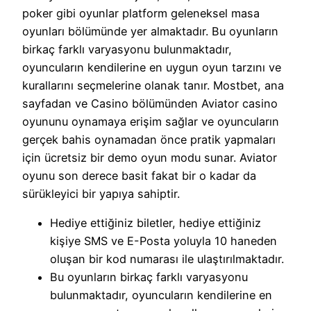
poker gibi oyunlar platform geleneksel masa
oyunları bölümünde yer almaktadır. Bu oyunların
birkaç farklı varyasyonu bulunmaktadır,
oyuncuların kendilerine en uygun oyun tarzını ve
kurallarını seçmelerine olanak tanır. Mostbet, ana
sayfadan ve Casino bölümünden Aviator casino
oyununu oynamaya erişim sağlar ve oyuncuların
gerçek bahis oynamadan önce pratik yapmaları
için ücretsiz bir demo oyun modu sunar. Aviator
oyunu son derece basit fakat bir o kadar da
sürükleyici bir yapıya sahiptir.
Hediye ettiğiniz biletler, hediye ettiğiniz
kişiye SMS ve E-Posta yoluyla 10 haneden
oluşan bir kod numarası ile ulaştırılmaktadır.
Bu oyunların birkaç farklı varyasyonu
bulunmaktadır, oyuncuların kendilerine en