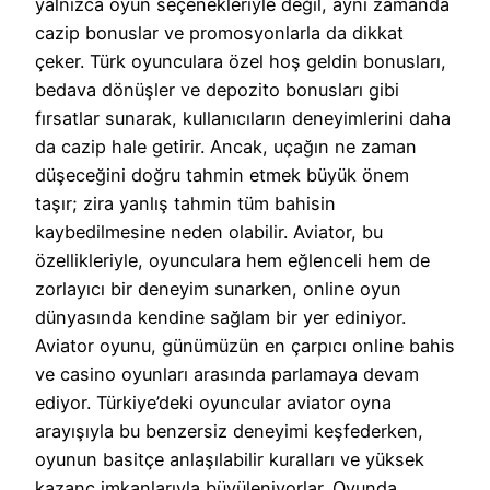
yalnızca oyun seçenekleriyle değil, aynı zamanda
cazip bonuslar ve promosyonlarla da dikkat
çeker. Türk oyunculara özel hoş geldin bonusları,
bedava dönüşler ve depozito bonusları gibi
fırsatlar sunarak, kullanıcıların deneyimlerini daha
da cazip hale getirir. Ancak, uçağın ne zaman
düşeceğini doğru tahmin etmek büyük önem
taşır; zira yanlış tahmin tüm bahisin
kaybedilmesine neden olabilir. Aviator, bu
özellikleriyle, oyunculara hem eğlenceli hem de
zorlayıcı bir deneyim sunarken, online oyun
dünyasında kendine sağlam bir yer ediniyor.
Aviator oyunu, günümüzün en çarpıcı online bahis
ve casino oyunları arasında parlamaya devam
ediyor. Türkiye’deki oyuncular aviator oyna
arayışıyla bu benzersiz deneyimi keşfederken,
oyunun basitçe anlaşılabilir kuralları ve yüksek
kazanç imkanlarıyla büyüleniyorlar. Oyunda,