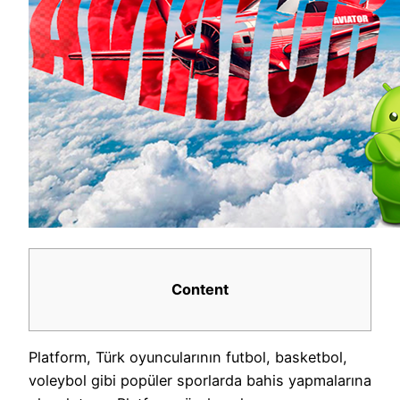
Content
Platform, Türk oyuncularının futbol, basketbol,
voleybol gibi popüler sporlarda bahis yapmalarına