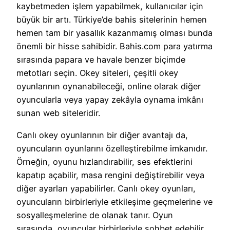
kaybetmeden işlem yapabilmek, kullanıcılar için
büyük bir artı. Türkiye’de bahis sitelerinin hemen
hemen tam bir yasallık kazanmamış olması bunda
önemli bir hisse sahibidir. Bahis.com para yatırma
sırasında papara ve havale benzer biçimde
metotları seçin. Okey siteleri, çeşitli okey
oyunlarının oynanabileceği, online olarak diğer
oyuncularla veya yapay zekâyla oynama imkânı
sunan web siteleridir.
Canlı okey oyunlarının bir diğer avantajı da,
oyuncuların oyunlarını özelleştirebilme imkanıdır.
Örneğin, oyunu hızlandırabilir, ses efektlerini
kapatıp açabilir, masa rengini değiştirebilir veya
diğer ayarları yapabilirler. Canlı okey oyunları,
oyuncuların birbirleriyle etkileşime geçmelerine ve
sosyalleşmelerine de olanak tanır. Oyun
sırasında, oyuncular birbirleriyle sohbet edebilir,