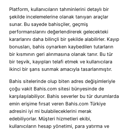
Platform, kullanıcıların tahminlerini detaylı bir
şekilde incelemelerine olanak tanıyan araçlar
sunar. Bu sayede bahisçiler, geçmiş
performanslarını değerlendirerek gelecekteki
kararlarını daha bilinçli bir şekilde alabilirler. Kayıp
bonusları, bahis oynarken kaybedilen tutarların
bir kısmının geri alınmasına olanak tanır. Bu tür
bir teşvik, kayıpları telafi etmek ve kullanıcılara
ikinci bir şans sunmak amacıyla tasarlanmıştır.
Bahis sitelerinde olup biten adres değişimleriyle
çoğu vakit Bahis.com sitesi bünyesinde de
karşılaşılabiliyor. Bahis severler bu tür durumlarda
emin erişime fırsat veren Bahis.com Türkiye
adresini iyi mi bulabileceklerini merak
edebiliyorlar. Müşteri hizmetleri ekibi,
kullanıcıların hesap yönetimi, para yatırma ve