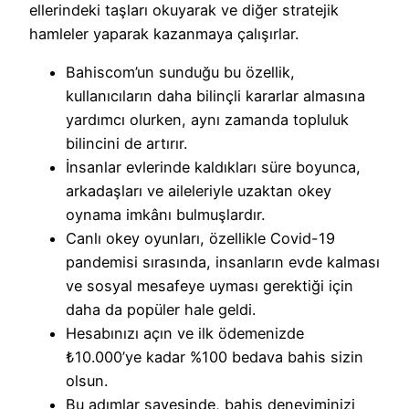
ellerindeki taşları okuyarak ve diğer stratejik
hamleler yaparak kazanmaya çalışırlar.
Bahiscom’un sunduğu bu özellik,
kullanıcıların daha bilinçli kararlar almasına
yardımcı olurken, aynı zamanda topluluk
bilincini de artırır.
İnsanlar evlerinde kaldıkları süre boyunca,
arkadaşları ve aileleriyle uzaktan okey
oynama imkânı bulmuşlardır.
Canlı okey oyunları, özellikle Covid-19
pandemisi sırasında, insanların evde kalması
ve sosyal mesafeye uyması gerektiği için
daha da popüler hale geldi.
Hesabınızı açın ve ilk ödemenizde
₺10.000’ye kadar %100 bedava bahis sizin
olsun.
Bu adımlar sayesinde, bahis deneyiminizi