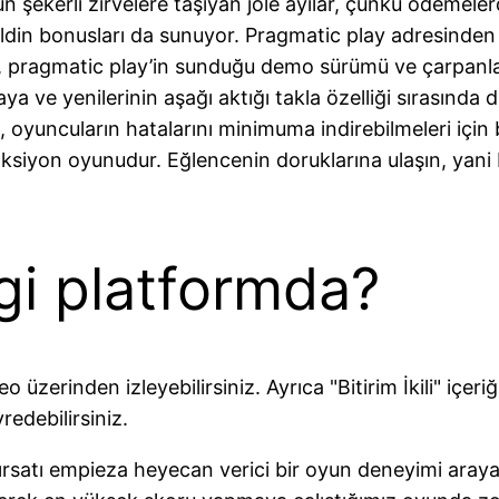
n şekerli zirvelere taşıyan jöle ayılar, çünkü ödemeler
eldin bonusları da sunuyor. Pragmatic play adresinden
 pragmatic play’in sunduğu demo sürümü ve çarpanları
ya ve yenilerinin aşağı aktığı takla özelliği sırasınd
, oyuncuların hatalarını minimuma indirebilmeleri için 
 aksiyon oyunudur. Eğlencenin doruklarına ulaşın, yani 
gi platformda?
 üzerinden izleyebilirsiniz. Ayrıca "Bitirim İkili" içeri
redebilirsiniz.
satı empieza heyecan verici bir oyun deneyimi arayanla