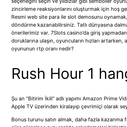
seçeneğini seçin ve yıldızlar gibi semboller oyunu
zincirleme reaksiyonlarını oluşturmak için hoş g
Resmi web site para ile slot demosunu oynamak,
döndürme kazanabilirsiniz. Tatlı dünyasına dalma
önerilerimiz var. 7Slots casino’da giriş yapmadan
doruklarına ulaşın, oyuncuların hızları artarken,
oyununun rtp oranı nedir?
Rush Hour 1 han
Şu an "Bitirim İkili" adlı yapımı Amazon Prime Video
Apple TV üzerinden kiralayıp çevrimiçi olarak sey
Bonus turunu satın almak, daha fazla kazanma fır