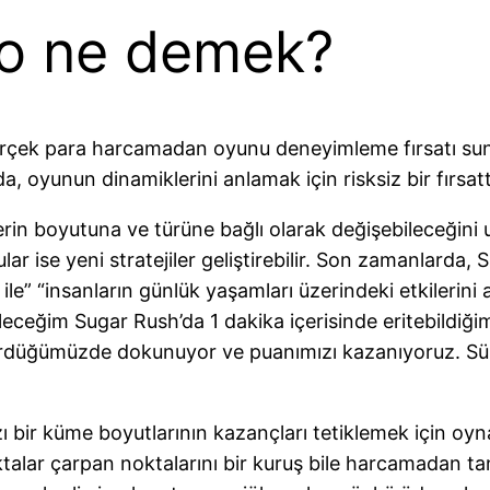
o ne demek?
ek para harcamadan oyunu deneyimleme fırsatı sunar.
a, oyunun dinamiklerini anlamak için risksiz bir fırsatt
rin boyutuna ve türüne bağlı olarak değişebileceğini
ar ise yeni stratejiler geliştirebilir. Son zamanlarda
e” “insanların günlük yaşamları üzerindeki etkilerini a
leceğim Sugar Rush’da 1 dakika içerisinde eritebildiği
rdüğümüzde dokunuyor ve puanımızı kazanıyoruz. Sür
ı bir küme boyutlarının kazançları tetiklemek için oy
oktalar çarpan noktalarını bir kuruş bile harcamadan 