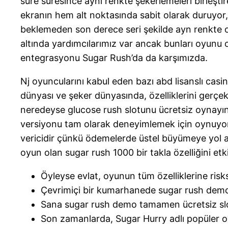
süre süresince aynı renkte şekerlemeleri birleşti
ekranın hem alt noktasında sabit olarak duruyor,
beklemeden son derece seri şekilde ayn renkte ol
altında yardımcılarımız var ancak bunları oyunu 
entegrasyonu Sugar Rush’da da karşımızda.
Nj oyuncularını kabul eden bazı abd lisanslı casin
dünyası ve şeker dünyasında, özelliklerini gerçek
neredeyse glucose rush slotunu ücretsiz oynayı
versiyonu tam olarak deneyimlemek için oynuyor
vericidir çünkü ödemelerde üstel büyümeye yol aç
oyun olan sugar rush 1000 bir takla özelliğini etkin
Öyleyse evlat, oyunun tüm özelliklerine risk
Çevrimiçi bir kumarhanede sugar rush demo 
Sana sugar rush demo tamamen ücretsiz sl
Son zamanlarda, Sugar Hurry adlı popüler o