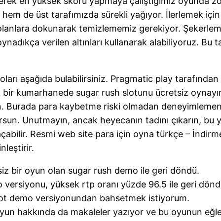
rerek en yüksek skoru yapmaya çalıştığımız oyunda zor
 hem de üst tarafımızda sürekli yağıyor. İlerlemek iç
anlara dokunarak temizlememiz gerekiyor. Şekerlemele
oynadıkça verilen altınları kullanarak alabiliyoruz. B
oları aşağıda bulabilirsiniz. Pragmatic play tarafından 
 bir kumarhanede sugar rush slotunu ücretsiz oynayın. 
n. Burada para kaybetme riski olmadan deneyimlemen
sun. Unutmayın, ancak heyecanın tadını çıkarın, bu 
abilir. Resmi web site para için oyna türkçe – İndirm
leştirir.
siz bir oyun olan sugar rush demo ile geri döndü.
versiyonu, yüksek rtp oranı yüzde 96.5 ile geri dönd
ot demo versiyonundan bahsetmek istiyorum.
yun hakkında da makaleler yazıyor ve bu oyunun eğlen