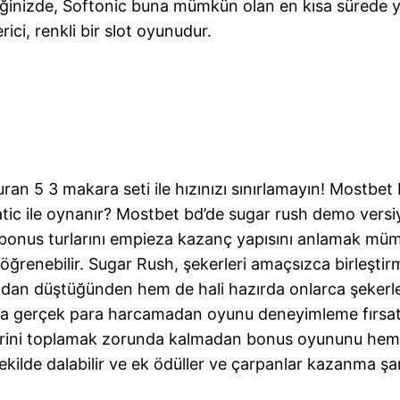
diğinizde, Softonic buna mümkün olan en kısa sürede y
ici, renkli bir slot oyunudur.
ran 5 3 makara seti ile hızınızı sınırlamayın! Mostb
ic ile oynanır? Mostbet bd’de sugar rush demo versi
 bonus turlarını empieza kazanç yapısını anlamak müm
ni öğrenebilir. Sugar Rush, şekerleri amaçsızca birleşti
ıdan düştüğünden hem de hali hazırda onlarca şekerl
a gerçek para harcamadan oyunu deneyimleme fırsatı 
ini toplamak zorunda kalmadan bonus oyununu hemen et
kilde dalabilir ve ek ödüller ve çarpanlar kazanma şans