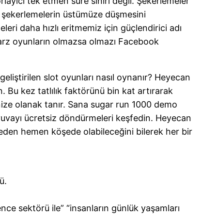
layıcı tek etmen süre sınırı değil. Şekerlemeler
in şekerlemelerin üstümüze düşmesini
ri daha hızlı eritmemiz için güçlendirici adı
u tarz oyunların olmazsa olmazı Facebook
geliştirilen slot oyunları nasıl oynanır? Heyecan
Bu kez tatlılık faktörünü bin kat artırarak
ize olanak tanır. Sana sugar run 1000 demo
yuvayı ücretsiz döndürmeleri keşfedin. Heyecan
eden hemen köşede olabileceğini bilerek her bir
ü.
ce sektörü ile” “insanların günlük yaşamları