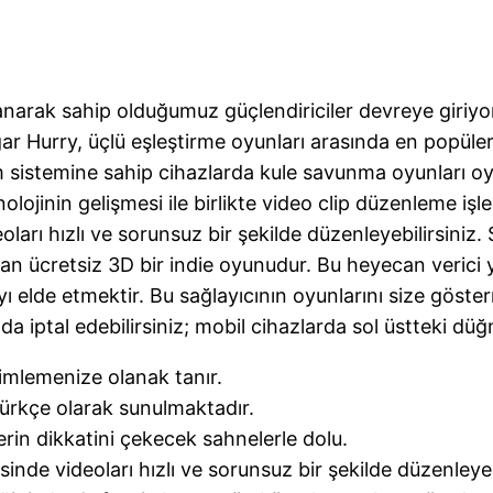
llanarak sahip olduğumuz güçlendiriciler devreye giriy
ar Hurry, üçlü eşleştirme oyunları arasında en popüle
im sistemine sahip cihazlarda kule savunma oyunları oyn
knolojinin gelişmesi ile birlikte video clip düzenleme iş
ları hızlı ve sorunsuz bir şekilde düzenleyebilirsini
ulan ücretsiz 3D bir indie oyunudur. Bu heyecan verici
ayı elde etmektir. Bu sağlayıcının oyunlarını size göste
 iptal edebilirsiniz; mobil cihazlarda sol üstteki düğm
mlemenize olanak tanır.
ürkçe olarak sunulmaktadır.
in dikkatini çekecek sahnelerle dolu.
nde videoları hızlı ve sorunsuz bir şekilde düzenleyebi