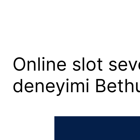
Skip
to
content
Online slot sev
deneyimi Bethu