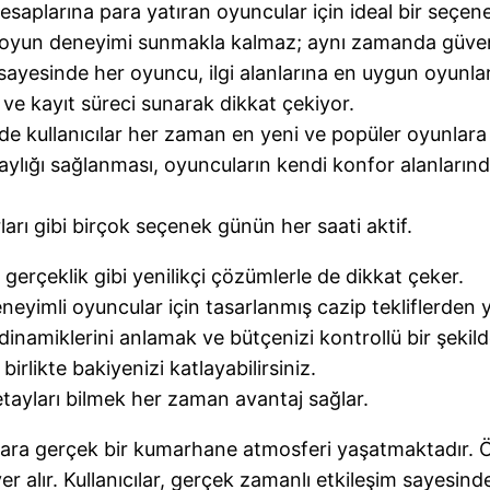
saplarına para yatıran oyuncular için ideal bir seçen
ir oyun deneyimi sunmakla kalmaz; aynı zamanda güven
 sayesinde her oyuncu, ilgi alanlarına en uygun oyunları
iş ve kayıt süreci sunarak dikkat çekiyor.
inde kullanıcılar her zaman en yeni ve popüler oyunlar
laylığı sağlanması, oyuncuların kendi konfor alanların
rları gibi birçok seçenek günün her saati aktif.
 gerçeklik gibi yenilikçi çözümlerle de dikkat çeker.
eyimli oyuncular için tasarlanmış cazip tekliflerden ya
dinamiklerini anlamak ve bütçenizi kontrollü bir şeki
irlikte bakiyenizi katlayabilirsiniz.
tayları bilmek her zaman avantaj sağlar.
ra gerçek bir kumarhane atmosferi yaşatmaktadır. Özel
yer alır. Kullanıcılar, gerçek zamanlı etkileşim sayesi