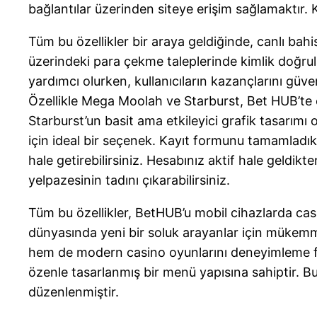
bağlantılar üzerinden siteye erişim sağlamaktır.
Tüm bu özellikler bir araya geldiğinde, canlı bahis d
üzerindeki para çekme taleplerinde kimlik doğru
yardımcı olurken, kullanıcıların kazançlarını güven
Özellikle Mega Moolah ve Starburst, Bet HUB’te e
Starburst’un basit ama etkileyici grafik tasarımı
için ideal bir seçenek. Kayıt formunu tamamladık
hale getirebilirsiniz. Hesabınız aktif hale geldik
yelpazesinin tadını çıkarabilirsiniz.
Tüm bu özellikler, BetHUB’u mobil cihazlarda casi
dünyasında yeni bir soluk arayanlar için mükemme
hem de modern casino oyunlarını deneyimleme fır
özenle tasarlanmış bir menü yapısına sahiptir. Bu
düzenlenmiştir.