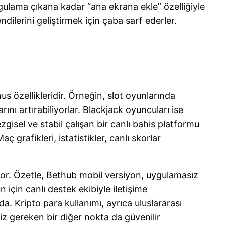
ygulama çıkana kadar “ana ekrana ekle” özelliğiyle
ndilerini geliştirmek için çaba sarf ederler.
us özellikleridir. Örneğin, slot oyunlarında
rını artırabiliyorlar. Blackjack oyuncuları ise
zgisel ve stabil çalışan bir canlı bahis platformu
 grafikleri, istatistikler, canlı skorlar
r. Özetle, Bethub mobil versiyon, uygulamasız
için canlı destek ekibiyle iletişime
a. Kripto para kullanımı, ayrıca uluslararası
iz gereken bir diğer nokta da güvenilir