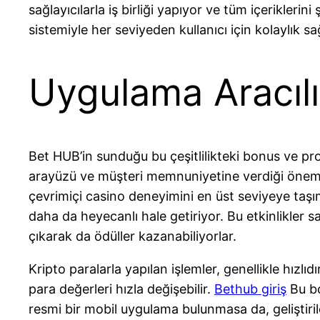
sağlayıcılarla iş birliği yapıyor ve tüm içerikler
sistemiyle her seviyeden kullanıcı için kolaylık sağ
Uygulama Aracılı
Bet HUB’in sunduğu bu çeşitlilikteki bonus ve pr
arayüzü ve müşteri memnuniyetine verdiği öneml
çevrimiçi casino deneyimini en üst seviyeye taş
daha da heyecanlı hale getiriyor. Bu etkinlikler 
çıkarak da ödüller kazanabiliyorlar.
Kripto paralarla yapılan işlemler, genellikle hızlı
para değerleri hızla değişebilir.
Bethub giriş
Bu bo
resmi bir mobil uygulama bulunmasa da, geliştiri