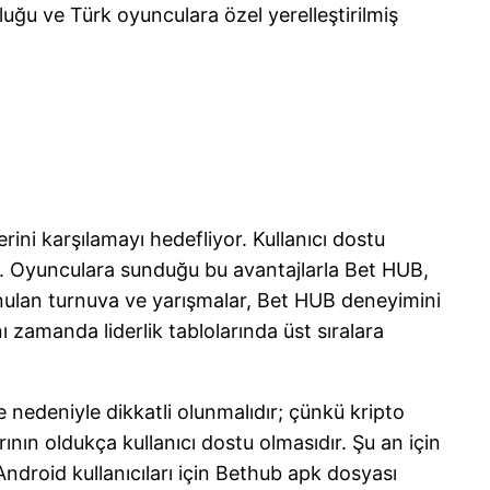
uluğu ve Türk oyunculara özel yerelleştirilmiş
ni karşılamayı hedefliyor. Kullanıcı dostu
. Oyunculara sunduğu bu avantajlarla Bet HUB,
unulan turnuva ve yarışmalar, Bet HUB deneyimini
 zamanda liderlik tablolarında üst sıralara
ite nedeniyle dikkatli olunmalıdır; çünkü kripto
nın oldukça kullanıcı dostu olmasıdır. Şu an için
ndroid kullanıcıları için Bethub apk dosyası