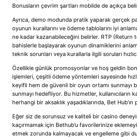
Bonusların çevrim şartları mobilde de açıkça belirti
Ayrıca, demo modunda pratik yaparak gerçek para
oyunun kurallarını ve ödeme tablolarını iyi anl
ne kadar kazanabileceğini belirler. RTP (Return t
bahislerle başlayarak oyunun dinamiklerini anlamak
teknik sorunları veya kurallarla ilgili soruları hızlıc
Özellikle günlük promosyonlar ve hoş geldin bonu
işlemleri, çeşitli ödeme yöntemleri sayesinde hızl
keyifli hem de güvenli bir oyun ortamı sunmayı b
sunmayı hedefliyor. Bu hizmetler, kullanıcıların k
herhangi bir aksaklık yaşadıklarında, Bet Hub’ın p
Eğer siz de sorunsuz ve kaliteli bir casino deneyi
kaçırmamak için Bethub’u favorilerinize eklemeyi
etmek zorunda kalmayacak ve engelleme gibi du