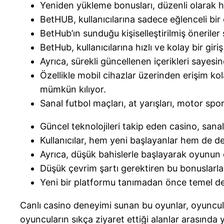
Yeniden yükleme bonusları, düzenli olarak he
BetHUB, kullanıcılarına sadece eğlenceli b
BetHub’ın sunduğu kişiselleştirilmiş öneriler
BetHub, kullanıcılarına hızlı ve kolay bir gir
Ayrıca, sürekli güncellenen içerikleri sayes
Özellikle mobil cihazlar üzerinden erişim ko
mümkün kılıyor.
Sanal futbol maçları, at yarışları, motor spo
Güncel teknolojileri takip eden casino, sanal
Kullanıcılar, hem yeni başlayanlar hem de den
Ayrıca, düşük bahislerle başlayarak oyunun 
Düşük çevrim şartı gerektiren bu bonuslarla b
Yeni bir platformu tanımadan önce temel de
Canlı casino deneyimi sunan bu oyunlar, oyuncula
oyuncuların sıkça ziyaret ettiği alanlar arasında 